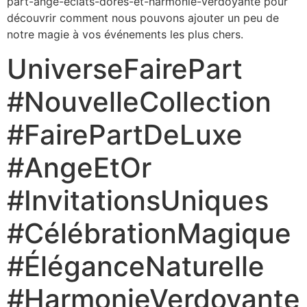
part-ange-eclats-dores-et-harmonie-verdoyante pour
découvrir comment nous pouvons ajouter un peu de
notre magie à vos événements les plus chers.
UniverseFairePart
#NouvelleCollection
#FairePartDeLuxe
#AngeEtOr
#InvitationsUniques
#CélébrationMagique
#ÉléganceNaturelle
#HarmonieVerdoyante