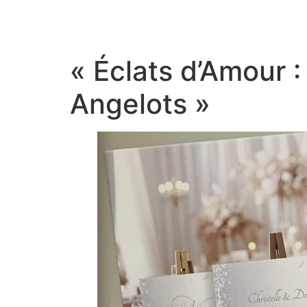
Aller
au
contenu
« Éclats d’Amour :
Angelots »