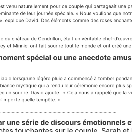
 venu naturellement pour ce couple qui partageait une pas
 dominante de leur journée spéciale. « Nous voulions que not
y », explique David. Des éléments comme des roses enchant
 du château de Cendrillon, était un véritable chef-d’œuvre q
y et Minnie, ont fait sourire tout le monde et ont créé une
moment spécial ou une anecdote amusa
able lorsqu’une légère pluie a commencé à tomber pendant l
biance mystique qui a rendu leur cérémonie encore plus spéc
 un sourire. David ajoute : « Cela nous a rappelé que la vi
importe quelle tempête. »
…………………………………………………………………………………
r une série de discours émotionnels et
otes touchantes sur le couple. Sarah et