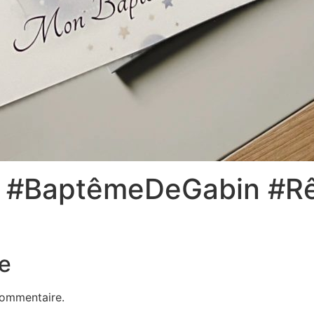
t #BaptêmeDeGabin #Rê
e
commentaire.