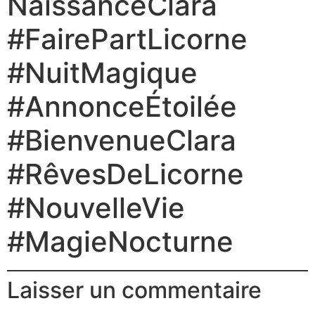
NaissanceClara
#FairePartLicorne
#NuitMagique
#AnnonceÉtoilée
#BienvenueClara
#RêvesDeLicorne
#NouvelleVie
#MagieNocturne
Laisser un commentaire