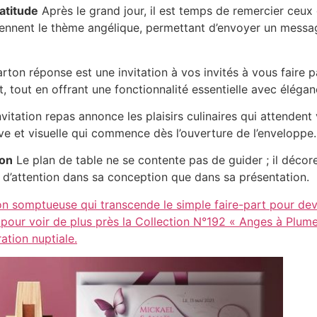
atitude
Après le grand jour, il est temps de remercier ceu
ennent le thème angélique, permettant d’envoyer un messag
rton réponse est une invitation à vos invités à vous faire p
rt, tout en offrant une fonctionnalité essentielle avec éléga
nvitation repas annonce les plaisirs culinaires qui attendent 
ve et visuelle qui commence dès l’ouverture de l’enveloppe.
ion
Le plan de table ne se contente pas de guider ; il décore, 
t d’attention dans sa conception que dans sa présentation.
on somptueuse qui transcende le simple faire-part pour deven
 pour voir de plus près la Collection N°192 « Anges à Plum
ation nuptiale.